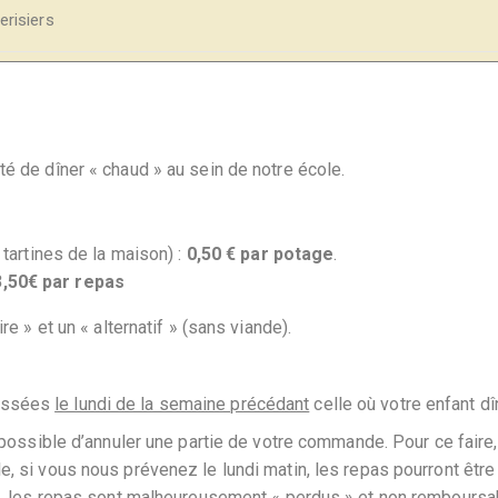
erisiers
té de dîner « chaud » au sein de notre école.
artines de la maison) :
0,50 € par potage
.
3,50€ par repas
 » et un « alternatif » (sans viande).
passées
le lundi de la semaine précédant
celle où votre enfant dî
t possible d’annuler une partie de votre commande. Pour ce fair
, si vous nous prévenez le lundi matin, les repas pourront être 
rs, les repas sont malheureusement « perdus » et non remboursa