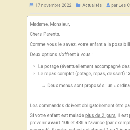
17 novembre 2022
Actualités
par
Les C
Madame, Monsieur,
Chers Parents,
Comme vous le savez, votre enfant a la possibili
Deux options s’offrent à vous :
Le potage (éventuellement accompagné des t
Le repas complet (potage, repas, dessert) :
→ Deux menus sont proposés : un « ordinaire
Les commandes doivent obligatoirement être 
Si votre enfant est malade
plus de 2 jours
, il es
prévenir
avant 10h
et 48h à l’avance (par exemple
mercredi). Si votre enfant est absent 1 ou 2 jou