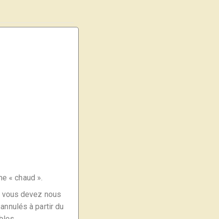
ne « chaud ».
e, vous devez nous
annulés à partir du
bles.