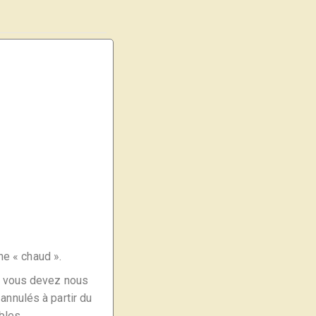
ne « chaud ».
e, vous devez nous
annulés à partir du
bles.