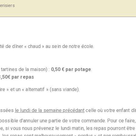
erisiers
té de dîner « chaud » au sein de notre école.
artines de la maison) :
0,50 € par potage
.
3,50€ par repas
 » et un « alternatif » (sans viande).
passées
le lundi de la semaine précédant
celle où votre enfant dî
t possible d’annuler une partie de votre commande. Pour ce fair
, si vous nous prévenez le lundi matin, les repas pourront être 
rs, les repas sont malheureusement « perdus » et non remboursa