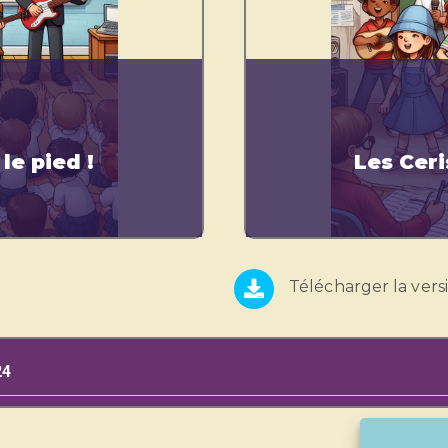
 le pied !
Les Ceris
Télécharger la vers
24